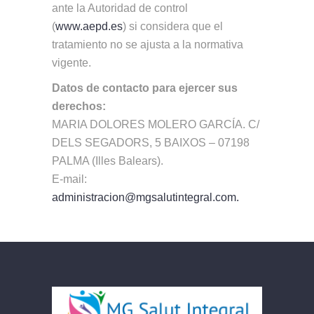
ante la Autoridad de control
(
www.aepd.es
) si considera que el
tratamiento no se ajusta a la normativa
vigente.
Datos de contacto para ejercer sus
derechos:
MARIA DOLORES MOLERO GARCÍA. C/
DELS SEGADORS, 5 BAIXOS – 07198
PALMA (Illes Balears).
E-mail:
administracion@mgsalutintegral.com.